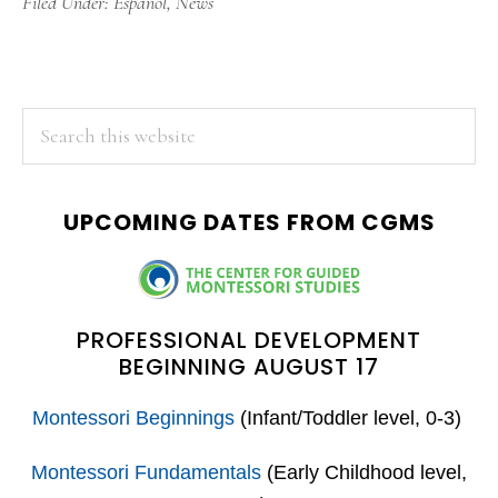
Filed Under:
Español
,
News
PRIMARY
Search
this
SIDEBAR
website
UPCOMING DATES FROM CGMS
PROFESSIONAL DEVELOPMENT
BEGINNING AUGUST 17
Montessori Beginnings
(Infant/Toddler level, 0-3)
Montessori Fundamentals
(Early Childhood level,