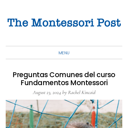
Skip
Skip
Skip
to
to
to
primary
main
primary
navigation
content
sidebar
MENU
Preguntas Comunes del curso
Fundamentos Montessori
August 23, 2024
by
Rachel Kincaid